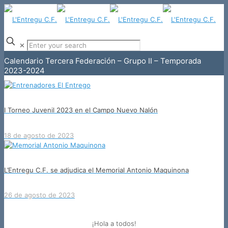
✕
Calendario Tercera Federación – Grupo II – Temporada
2023-2024
I Torneo Juvenil 2023 en el Campo Nuevo Nalón
18 de agosto de 2023
L’Entregu C.F. se adjudica el Memorial Antonio Maquinona
26 de agosto de 2023
¡Hola a todos!