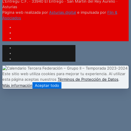
L'Entregu C.F. · 33940 El Entrego · San Martin del Rey Aurelio ·
Asturias
Página web realizada por
Asturias.digital
e impulsada por
Flin &
Asociados
Este sitio web utiliza cookies para mejorar tu experiencia. Al utilizar
esta página aceptas nuestros
Términos de Protección de Datos
.
Más información
Aceptar todo