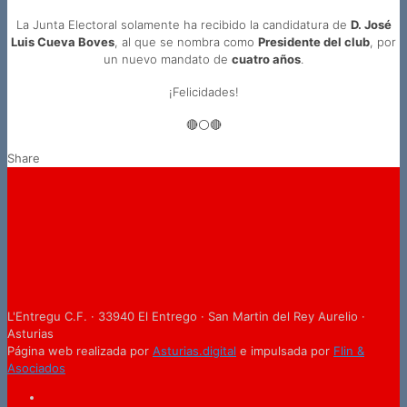
La Junta Electoral solamente ha recibido la candidatura de
D. José
Luis Cueva Boves
, al que se nombra como
Presidente del club
, por
un nuevo mandato de
cuatro años
.
¡Felicidades!
🔴⚪🔴
Share
L'Entregu C.F. · 33940 El Entrego · San Martin del Rey Aurelio ·
Asturias
Página web realizada por
Asturias.digital
e impulsada por
Flin &
Asociados