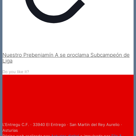
Nuestro Prebenjamín A se proclama Subcampeón de
Liga
Do you like it?
L'Entregu C.F. · 33940 El Entrego · San Martin del Rey Aurelio ·
Asturias